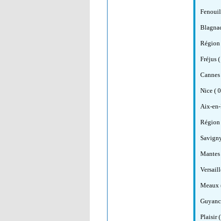
Fenouil
Blagnac
Région 
Fréjus (
Cannes 
Nice ( 
Aix-en-
Région 
Savigny
Mantes 
Versaill
Meaux (
Guyanco
Plaisir 