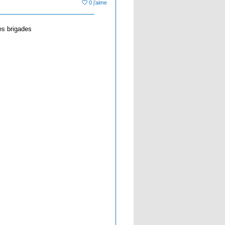
0 j'aime
les brigades