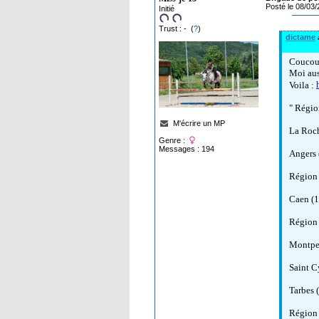
Posté le 08/03
Initié
Trust : - (
?
)
dictame
a
Coucou
Moi auss
Voila :
" Régio
M'écrire un MP
La Roch
Genre :
Messages : 194
Angers 
Région
Caen (1
Région
Montpel
Saint C
Tarbes 
Région