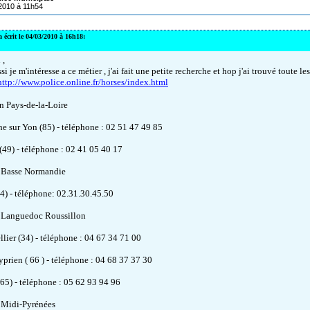
/2010 à 11h54
 écrit le 04/03/2010 à 16h18:
 ,
i je m'intéresse a ce métier , j'ai fait une petite recherche et hop j'ai trouvé toute le
http://www.police.online.fr/horses/index.html
n Pays-de-la-Loire
e sur Yon (85) - téléphone : 02 51 47 49 85
(49) - téléphone : 02 41 05 40 17
 Basse Normandie
4) - téléphone: 02.31.30.45.50
 Languedoc Roussillon
lier (34) - téléphone : 04 67 34 71 00
yprien ( 66 ) - téléphone : 04 68 37 37 30
(65) - téléphone : 05 62 93 94 96
 Midi-Pyrénées