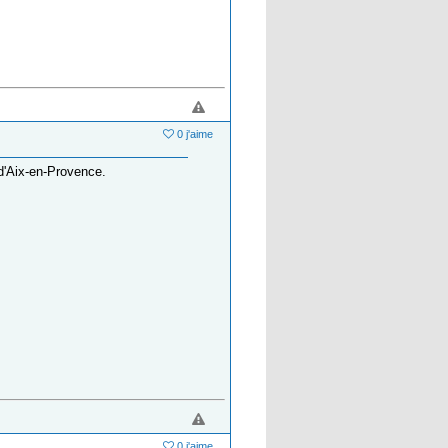
0 j'aime
 d'Aix-en-Provence.
0 j'aime