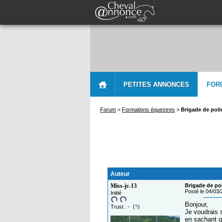
PETITES ANNONCES
FOR
Forum
>
Formations équestres
>
Brigade de poli
Auteur
Miss-jc-13
Brigade de po
Posté le 04/03
Initié
Bonjour,
Trust : - (
?
)
Je voudrais 
en sachant q