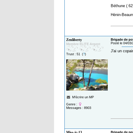
Béthune ( 62 
Hénin-Beaumo
Zenliberty
Brigade de po
Posté le 04/03
Membre ELITE Argent
J'ai un copai
Trust : 51 (
?
)
M'écrire un MP
Genre :
Messages : 8903
Miss-jc-13
Brigade de po