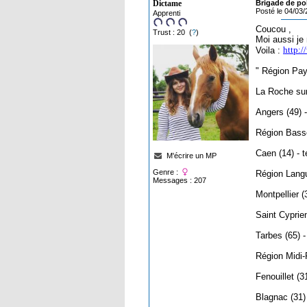
Dictame
Brigade de po
Posté le 04/03
Apprenti
Coucou ,
Trust : 20 (
?
)
Moi aussi je 
http:/
Voila :
" Région Pay
La Roche sur
Angers (49) 
Région Bass
Caen (14) - 
M'écrire un MP
Genre :
Région Lang
Messages : 207
Montpellier (
Saint Cyprien
Tarbes (65) 
Région Midi
Fenouillet (3
Blagnac (31)