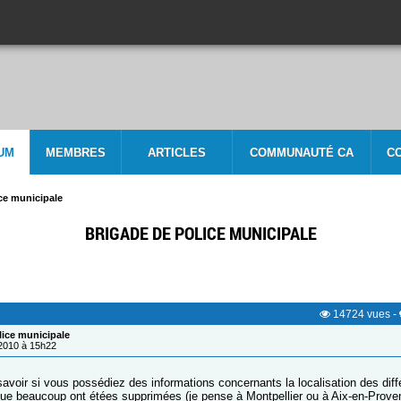
UM
MEMBRES
ARTICLES
COMMUNAUTÉ CA
C
ce municipale
BRIGADE DE POLICE MUNICIPALE
14724
vues
-
lice municipale
/2010 à 15h22
savoir si vous possédiez des informations concernants la localisation des dif
ue beaucoup ont étées supprimées (je pense à Montpellier ou à Aix-en-Provenc