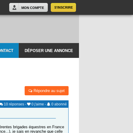
S'INSCRIRE
MON COMPTE
ONTACT
DÉPOSER UNE ANNONCE
Répondre au sujet
10
réponses
-
0
j'aime
-
0
abonné
férentes brigades équestres en France
e...), je sais en revanche que celle