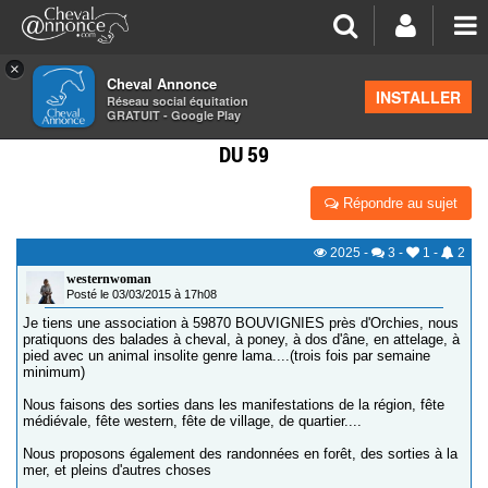
×
Cheval Annonce
Forum
>
Les groupes régionaux
>
Nord Pas de Calais
INSTALLER
Réseau social équitation
GRATUIT - Google Play
ASSOCIATION RECHERCHE CAVALIERS DE BALADE
DU 59
Répondre au sujet
2025
-
3
-
1
-
2
westernwoman
Posté le 03/03/2015 à 17h08
Je tiens une association à 59870 BOUVIGNIES près d'Orchies, nous
pratiquons des balades à cheval, à poney, à dos d'âne, en attelage, à
pied avec un animal insolite genre lama....(trois fois par semaine
minimum)
Nous faisons des sorties dans les manifestations de la région, fête
médiévale, fête western, fête de village, de quartier....
Nous proposons également des randonnées en forêt, des sorties à la
mer, et pleins d'autres choses