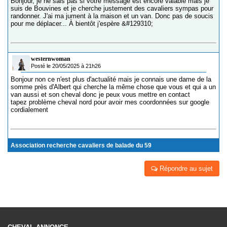
Bonjour, je ne sais pas si votre message est encore valable mais je
suis de Bouvines et je cherche justement des cavaliers sympas pour
randonner. J'ai ma jument à la maison et un van. Donc pas de soucis
pour me déplacer... À bientôt j'espère &#129310;
westernwoman
Posté le 20/05/2025 à 21h26
Bonjour non ce n'est plus d'actualité mais je connais une dame de la
somme près d'Albert qui cherche la même chose que vous et qui a un
van aussi et son cheval donc je peux vous mettre en contact
tapez problème cheval nord pour avoir mes coordonnées sur google
cordialement
Association recherche cavaliers de balade du 59
Répondre au sujet