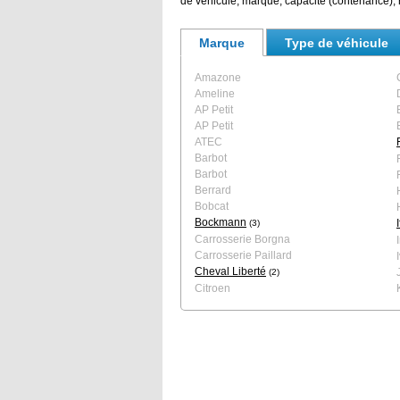
de véhicule, marque, capacité (contenance), r
Marque
Type de véhicule
Amazone
Ameline
AP Petit
AP Petit
ATEC
Barbot
Barbot
Berrard
Bobcat
Bockmann
(3)
Carrosserie Borgna
Carrosserie Paillard
Cheval Liberté
(2)
Citroen