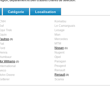
égion, département et bien d'autres critères de sélection.
Catégorie
Localisation
CNH
Komatsu
Daf
Le Camarguais
Equi Trek
Lesage
Equix
Man
Fautras
Mercedes
(3)
MTM
Fiat
Nissan
Ford
(1)
Henra
Nugent
Humbaur
Opel
Ifor Williams
Paragan
(2)
Peugeot
International
Renault
Iveco
Renault
John Deere
(3)
Ketterer
Scania