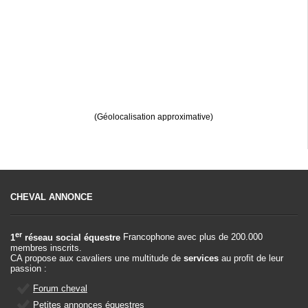
(Géolocalisation approximative)
CHEVAL ANNONCE
er
1
réseau social équestre
Francophone avec plus de 200.000
membres inscrits.
CA propose aux cavaliers une multitude de
services
au profit de leur
passion :
Forum cheval
Petites annonces équestres