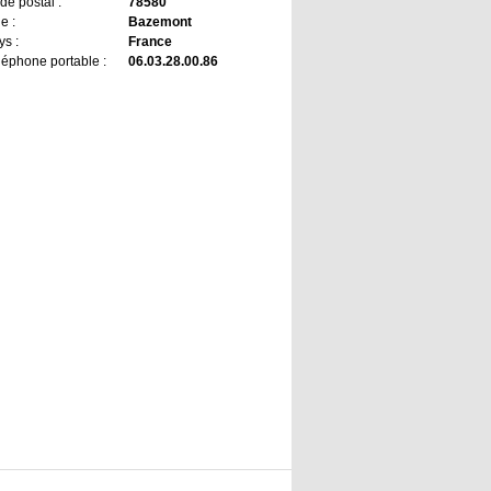
de postal :
78580
le :
Bazemont
ys :
France
léphone portable :
06.03.28.00.86