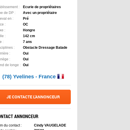
ablissement :
Ecurie de propriétaires
pe de DP :
Avec un propriétaire
eval en :
Pré
ce :
OC
xe :
Hongre
lle :
142 cm
e :
7 ans
ciplines :
Obstacle Dressage Balade
rière :
Oui
nège :
Oui
nd de longe :
Oui
(78) Yvelines - France
JE CONTACTE L'ANNONCEUR
ONTACT ANNONCEUR
m du contact :
Cindy VAUGELADE