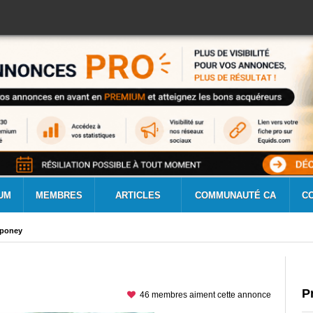
UM
MEMBRES
ARTICLES
COMMUNAUTÉ CA
C
 poney
P
46 membres aiment cette annonce