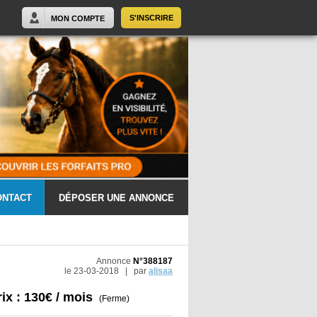
S'INSCRIRE
MON COMPTE
ONTACT
DÉPOSER UNE ANNONCE
Annonce
N°388187
le 23-03-2018 | par
alisaa
rix : 130€ / mois
(Ferme)