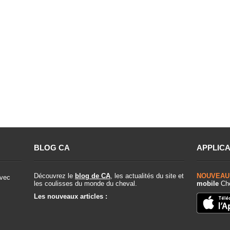
BLOG CA
APPLICA
Découvrez le
blog de CA
, les actualités du site et
NOUVEAU
vec
les coulisses du monde du cheval.
mobile
Che
Les nouveaux articles :