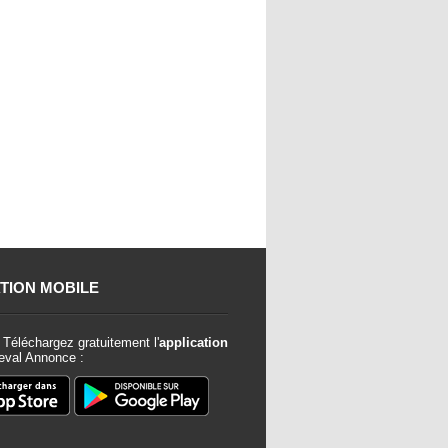
TION MOBILE
Téléchargez gratuitement l'
application
val Annonce :