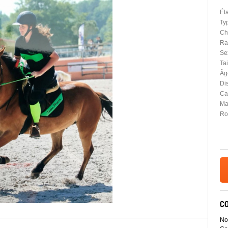
Ét
Ty
Ch
Ra
Se
Tai
Âg
Dis
Car
Ma
Ro
C
No