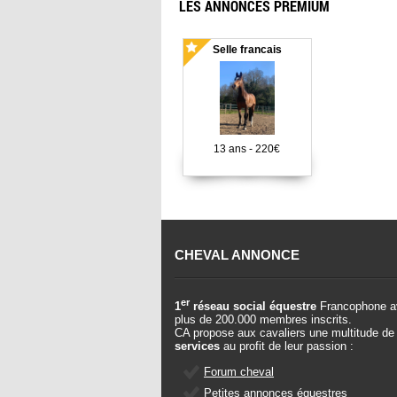
LES ANNONCES PREMIUM
Selle francais
13 ans - 220€
CHEVAL ANNONCE
er
1
réseau social équestre
Francophone a
plus de 200.000 membres inscrits.
CA propose aux cavaliers une multitude de
services
au profit de leur passion :
Forum cheval
Petites annonces équestres