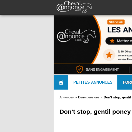
PETITES ANNONCES
FOR
Annonces
>
Demi-pensions
>
Don't stop, gentil
Don't stop, gentil poney