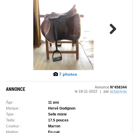
Next
7 photos
Annonce
N°458344
ANNONCE
le 18-11-2022 | par
gcharlyne
Âge :
11 ans
Marque :
Hervé Godignon
Type :
Selle mixte
Taille :
17.5 pouces
Couleur :
Marron
Matière :
En cuir