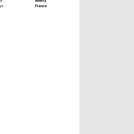
le :
Millery
ys :
France