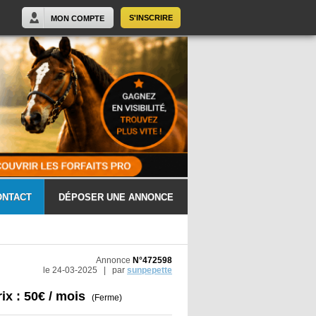
S'INSCRIRE
MON COMPTE
ONTACT
DÉPOSER UNE ANNONCE
Annonce
N°472598
le 24-03-2025 | par
sunpepette
rix : 50€ / mois
(Ferme)