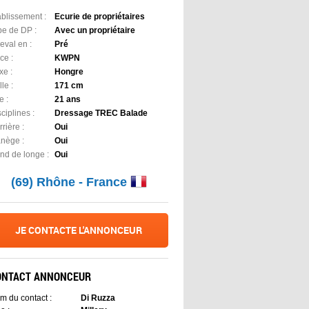
ablissement :
Ecurie de propriétaires
pe de DP :
Avec un propriétaire
eval en :
Pré
ce :
KWPN
xe :
Hongre
lle :
171 cm
e :
21 ans
ciplines :
Dressage TREC Balade
rière :
Oui
nège :
Oui
nd de longe :
Oui
(69) Rhône - France
JE CONTACTE L'ANNONCEUR
ONTACT ANNONCEUR
m du contact :
Di Ruzza