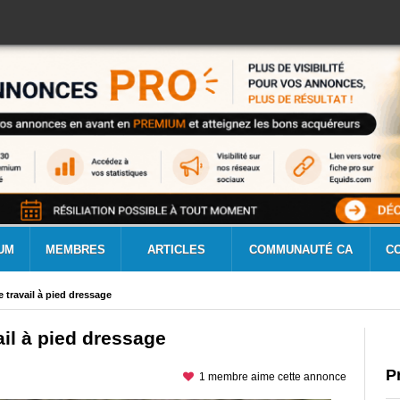
UM
MEMBRES
ARTICLES
COMMUNAUTÉ CA
C
 travail à pied dressage
ail à pied dressage
P
1 membre aime cette annonce