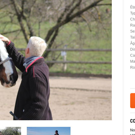
Ét
Ty
Ch
Ra
Se
Tai
Âg
Dis
Car
Ma
Ro
C
No