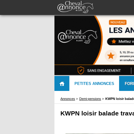
PETITES ANNONCES
FOR
Annonces
>
Demi-pensions
>
KWPN loisir balade
KWPN loisir balade trav