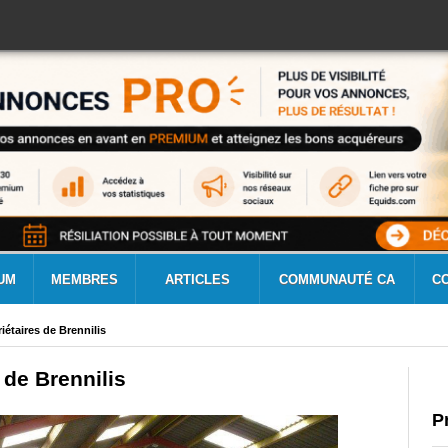
UM
MEMBRES
ARTICLES
COMMUNAUTÉ CA
C
iétaires de Brennilis
 de Brennilis
P