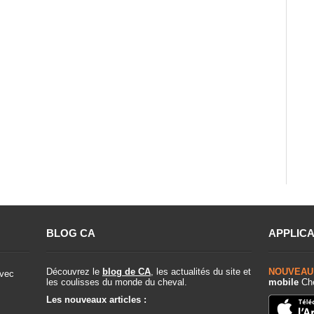
BLOG CA
APPLICA
Découvrez le
blog de CA
, les actualités du site et
NOUVEAU
vec
les coulisses du monde du cheval.
mobile
Che
Les nouveaux articles :