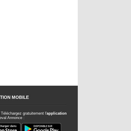
TION MOBILE
Téléchargez gratuitement l'
application
val Annonce :