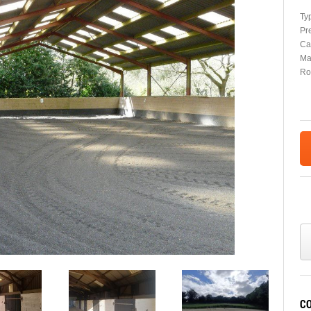
Typ
Pre
Car
Ma
Ro
C