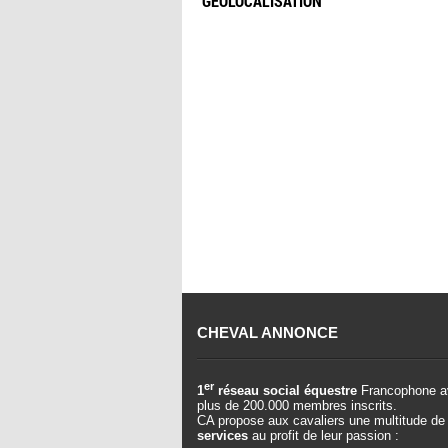
GÉOLOCALISATION
CHEVAL ANNONCE
er
1
réseau social équestre
Francophone a
plus de 200.000 membres inscrits.
CA propose aux cavaliers une multitude de
services
au profit de leur passion :