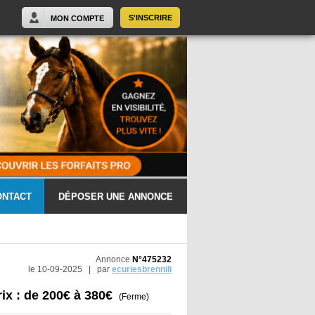
S'INSCRIRE
MON COMPTE
ONTACT
DÉPOSER UNE ANNONCE
Annonce
N°475232
le 10-09-2025 | par
ecuriesbrennili
rix : de 200€ à 380€
(Ferme)