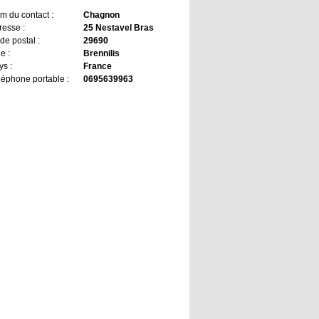
m du contact :
Chagnon
resse :
25 Nestavel Bras
de postal :
29690
le :
Brennilis
ys :
France
léphone portable :
0695639963