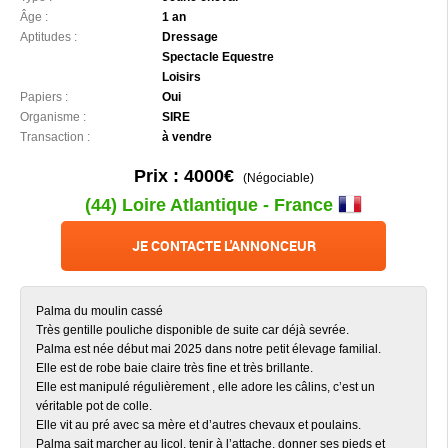
Âge :
1 an
Aptitudes :
Dressage
Spectacle Equestre
Loisirs
Papiers :
Oui
Organisme :
SIRE
Transaction :
à vendre
Prix : 4000€
(Négociable)
(44) Loire Atlantique - France
JE CONTACTE L'ANNONCEUR
Palma du moulin cassé
Très gentille pouliche disponible de suite car déjà sevrée.
Palma est née début mai 2025 dans notre petit élevage familial.
Elle est de robe baie claire très fine et très brillante.
Elle est manipulé régulièrement , elle adore les câlins, c’est un
véritable pot de colle.
Elle vit au pré avec sa mère et d’autres chevaux et poulains.
Palma sait marcher au licol, tenir à l’attache, donner ses pieds et