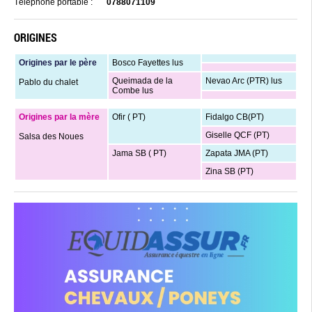
Téléphone portable :
0788071109
ORIGINES
Origines par le père
Bosco Fayettes lus
Queimada de la
Nevao Arc (PTR) lus
Pablo du chalet
Combe lus
Origines par la mère
Ofir ( PT)
Fidalgo CB(PT)
Giselle QCF (PT)
Salsa des Noues
Jama SB ( PT)
Zapata JMA (PT)
Zina SB (PT)