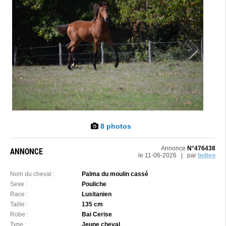
Next
8 photos
Annonce
N°476438
ANNONCE
le 11-06-2026 | par
bolteo
Nom du cheval :
Palma du moulin cassé
Sexe :
Pouliche
Race :
Lusitanien
Taille :
135 cm
Robe :
Bai Cerise
Type :
Jeune cheval