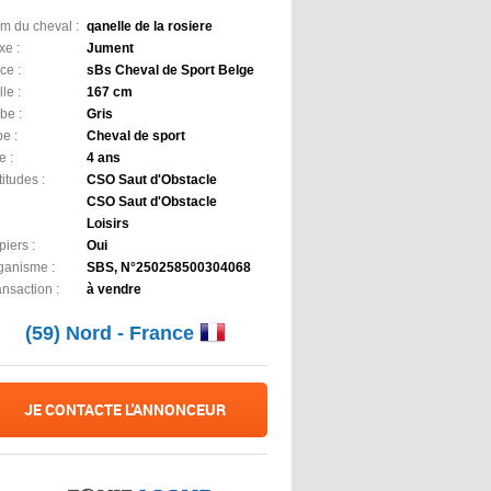
m du cheval :
qanelle de la rosiere
xe :
Jument
ce :
sBs Cheval de Sport Belge
lle :
167 cm
be :
Gris
e :
Cheval de sport
e :
4 ans
itudes :
CSO Saut d'Obstacle
CSO Saut d'Obstacle
Loisirs
iers :
Oui
ganisme :
SBS, N°250258500304068
ansaction :
à vendre
(59) Nord - France
JE CONTACTE L'ANNONCEUR