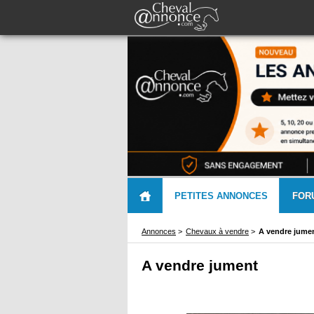
PETITES ANNONCES
FOR
Annonces
>
Chevaux à vendre
>
A vendre jume
A vendre jument