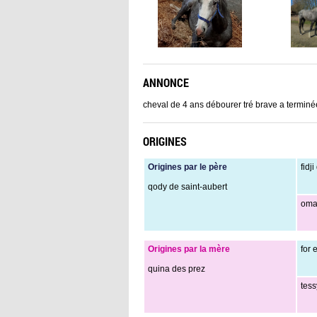
ANNONCE
cheval de 4 ans débourer tré brave a terminé
ORIGINES
Origines par le père
fidji
qody de saint-aubert
omah
Origines par la mère
for 
quina des prez
tess