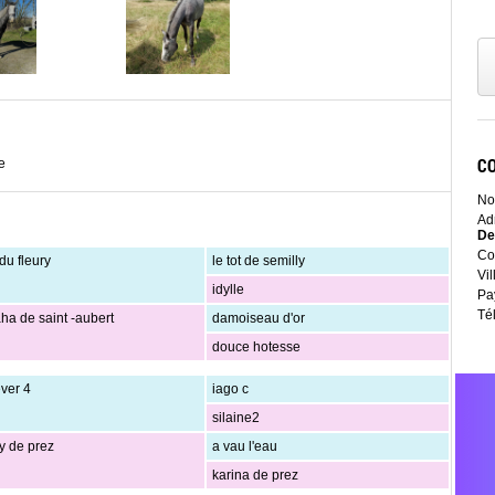
C
e
No
Ad
D
Co
 du fleury
le tot de semilly
Vil
idylle
Pa
Té
a de saint -aubert
damoiseau d'or
douce hotesse
ever 4
iago c
silaine2
y de prez
a vau l'eau
karina de prez