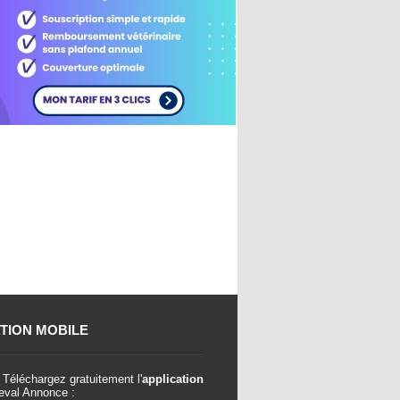
TION MOBILE
Téléchargez gratuitement l'
application
val Annonce :