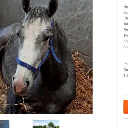
No
Se
Ra
Tai
Ro
Typ
Âg
Apt
Pap
Or
Tr