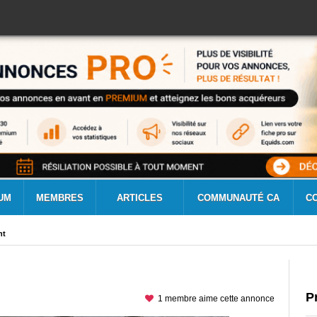
UM
MEMBRES
ARTICLES
COMMUNAUTÉ CA
C
nt
P
1 membre aime cette annonce