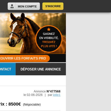
S'INSCRIRE
MON COMPTE
ONTACT
DÉPOSER UNE ANNONCE
Annonce
N°477568
le 02-06-2026 | par
jolie1
rix : 8500€
(Négociable)