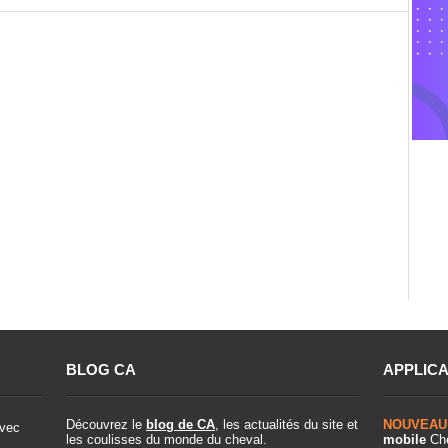
BLOG CA
APPLICA
Découvrez le
blog de CA
, les actualités du site et
NOUVEAU
vec
les coulisses du monde du cheval.
mobile
Che