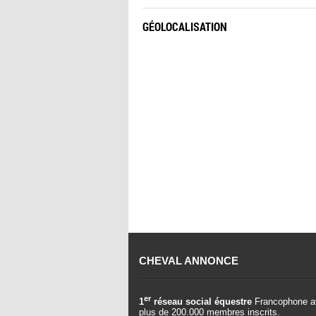
GÉOLOCALISATION
CHEVAL ANNONCE
er
1
réseau social équestre
Francophone a
plus de 200.000 membres inscrits.