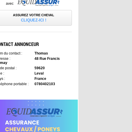
avec
ASSUREZ VOTRE CHEVAL
CLIQUEZ-ICI !
ONTACT ANNONCEUR
m du contact :
Thomas
resse :
48 Rue Francis
emay
de postal :
59620
le :
Leval
ys :
France
léphone portable :
0780402103