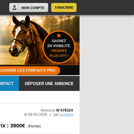
S'INSCRIRE
MON COMPTE
ONTACT
DÉPOSER UNE ANNONCE
Annonce
N°478324
le 08-05-2026 | par
ecsport
rix : 3900€
(Ferme)