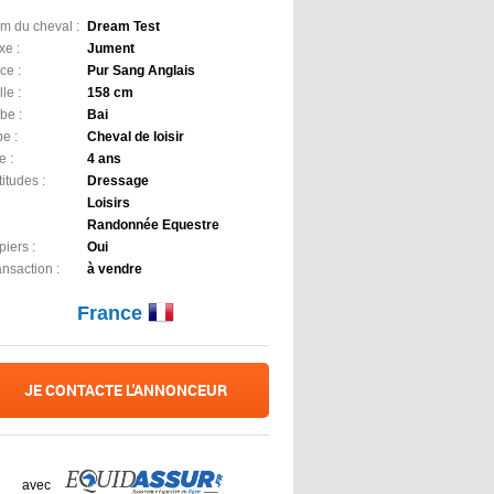
m du cheval :
Dream Test
xe :
Jument
ce :
Pur Sang Anglais
lle :
158 cm
be :
Bai
e :
Cheval de loisir
e :
4 ans
itudes :
Dressage
Loisirs
Randonnée Equestre
iers :
Oui
ansaction :
à vendre
France
JE CONTACTE L'ANNONCEUR
avec