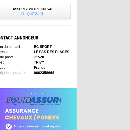
ASSUREZ VOTRE CHEVAL
CLIQUEZ-ICI !
ONTACT ANNONCEUR
m du contact :
EC SPORT
resse :
LE PAS DES PLACES
de postal :
71520
le :
TRIVY
ys :
France
léphone portable :
0662358668