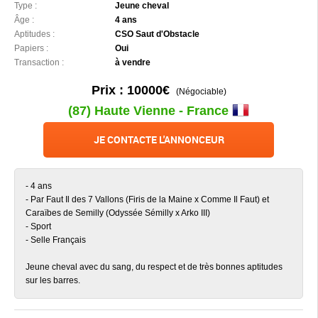
Type :
Jeune cheval
Âge :
4 ans
Aptitudes :
CSO Saut d'Obstacle
Papiers :
Oui
Transaction :
à vendre
Prix : 10000€
(Négociable)
(87) Haute Vienne - France
JE CONTACTE L'ANNONCEUR
- 4 ans
- Par Faut Il des 7 Vallons (Firis de la Maine x Comme Il Faut) et
Caraïbes de Semilly (Odyssée Sémilly x Arko III)
- Sport
- Selle Français
Jeune cheval avec du sang, du respect et de très bonnes aptitudes
sur les barres.