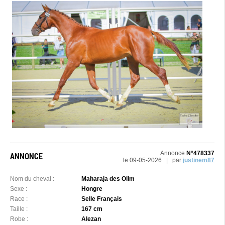
Annonce
N°478337
ANNONCE
le 09-05-2026 | par
justinem87
Nom du cheval :
Maharaja des Olim
Sexe :
Hongre
Race :
Selle Français
Taille :
167 cm
Robe :
Alezan