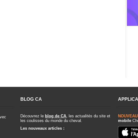
BLOG CA
APPLICA
Découvrez le
blog de CA
, les actualités du site et
NOUVEAU
vec
les coulisses du monde du cheval.
mobile
Che
Les nouveaux articles :