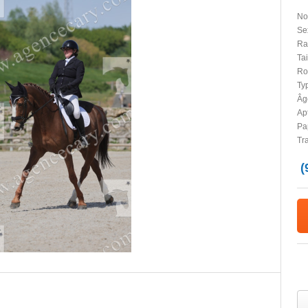
No
Se
Ra
Tai
Ro
Typ
Âg
Apt
Pap
Tr
(