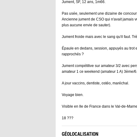
Jument, SF, 12 ans, 1m66.
Pas usée, seulement une dizaine de concours 
Ancienne jument de CSO qui n'avait jamais v
plus aucune envie de sauter).
Jument froide mais avec le sang qu'il faut. Trè
Épaule en dedans, session, appuyés au trot 
rapprochés ?
Jument compétitive sur amateur 3/2 avec persp
amateur 1 ce weekend (amateur 1 A) 3ème/6
A jour vaccins, dentiste, ostéo, maréchal.
Voyage bien.
Visible en Ile de France dans le Val-de-Marne
18 ???
GÉOLOCALISATION