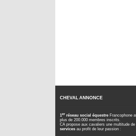
CHEVAL ANNONCE
er
1
réseau social équestre
Francophone a
plus de 200.000 membres inscrits.
CA propose aux cavaliers une multitude de
services
au profit de leur passion :