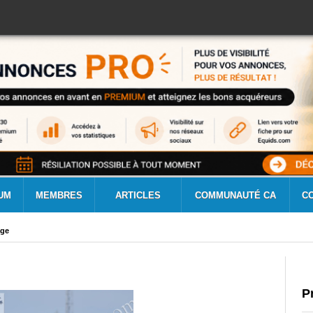
UM
MEMBRES
ARTICLES
COMMUNAUTÉ CA
C
age
P