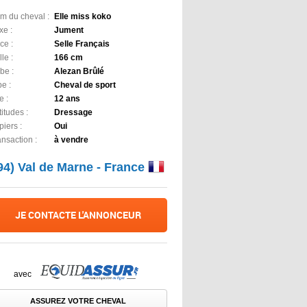
m du cheval :
Elle miss koko
xe :
Jument
ce :
Selle Français
lle :
166 cm
be :
Alezan Brûlé
e :
Cheval de sport
e :
12 ans
itudes :
Dressage
iers :
Oui
ansaction :
à vendre
94) Val de Marne - France
JE CONTACTE L'ANNONCEUR
avec
ASSUREZ VOTRE CHEVAL