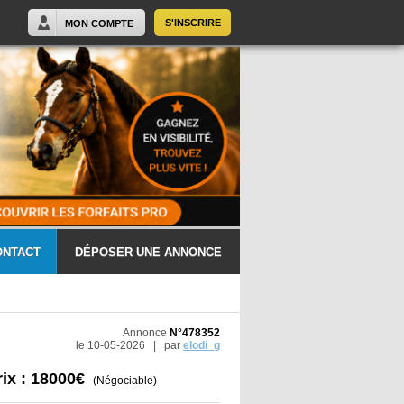
S'INSCRIRE
MON COMPTE
ONTACT
DÉPOSER UNE ANNONCE
Annonce
N°478352
le 10-05-2026 | par
elodi_g
rix : 18000€
(Négociable)