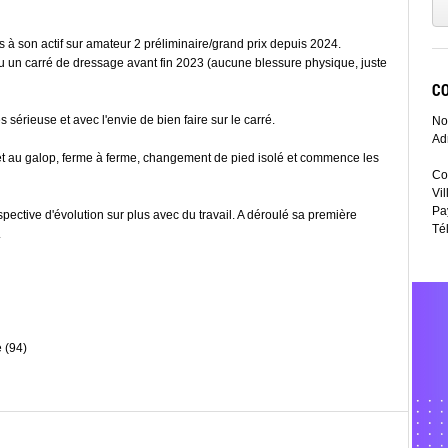
à son actif sur amateur 2 préliminaire/grand prix depuis 2024.
u un carré de dressage avant fin 2023 (aucune blessure physique, juste
C
s sérieuse et avec l'envie de bien faire sur le carré.
No
Ad
et au galop, ferme à ferme, changement de pied isolé et commence les
Co
Vil
Pa
ective d'évolution sur plus avec du travail. A déroulé sa première
Té
.
 (94)