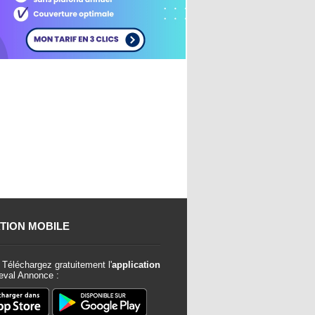
TION MOBILE
Téléchargez gratuitement l'
application
val Annonce :