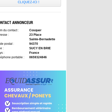
CLIQUEZ-ICI !
ONTACT ANNONCEUR
m du contact :
Cosquer
resse :
23 Place
Sainte-Bernadette
de postal :
94370
le :
SUCY EN BRIE
ys :
France
léphone portable :
0659324846