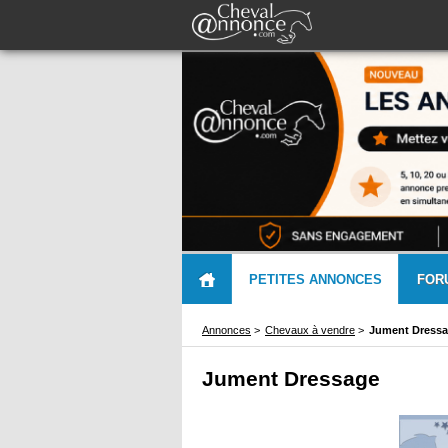
PETITES ANNONCES
FOR
Annonces
>
Chevaux à vendre
>
Jument Dress
Jument Dressage