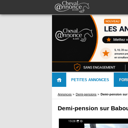
PETITES ANNONCES
FOR
Annonces
>
Demi-pensions
>
Demi-pension sur 
Demi-pension sur Babou.