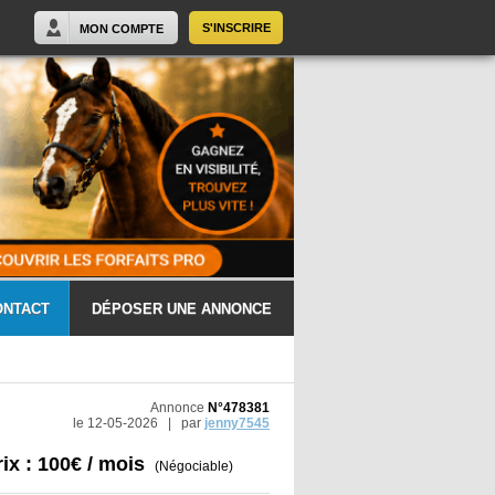
S'INSCRIRE
MON COMPTE
ONTACT
DÉPOSER UNE ANNONCE
Annonce
N°478381
le 12-05-2026 | par
jenny7545
rix : 100€ / mois
(Négociable)