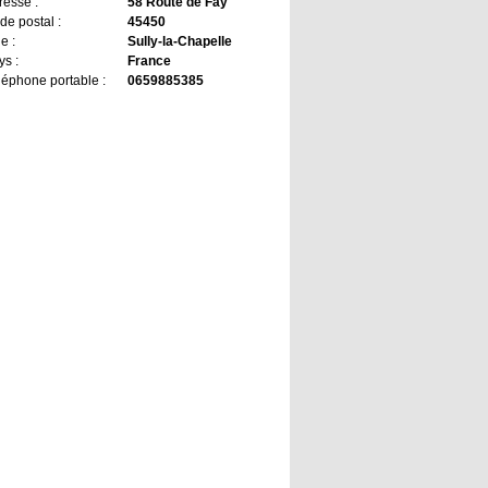
resse :
58 Route de Fay
de postal :
45450
le :
Sully-la-Chapelle
ys :
France
léphone portable :
0659885385