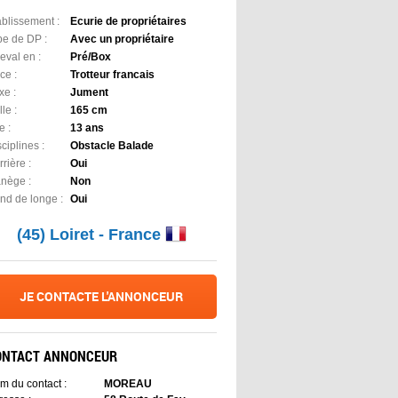
ablissement :
Ecurie de propriétaires
pe de DP :
Avec un propriétaire
eval en :
Pré/Box
ce :
Trotteur francais
xe :
Jument
lle :
165 cm
e :
13 ans
ciplines :
Obstacle Balade
rière :
Oui
nège :
Non
nd de longe :
Oui
(45) Loiret - France
JE CONTACTE L'ANNONCEUR
ONTACT ANNONCEUR
m du contact :
MOREAU