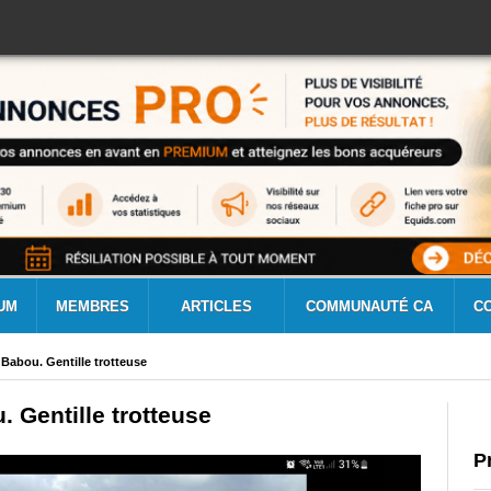
UM
MEMBRES
ARTICLES
COMMUNAUTÉ CA
C
Babou. Gentille trotteuse
 Gentille trotteuse
P