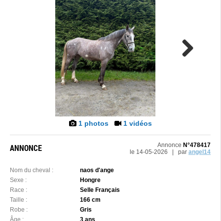
Next
1 photos
1 vidéos
Annonce
N°478417
ANNONCE
le 14-05-2026 | par
angel14
Nom du cheval :
naos d'ange
Sexe :
Hongre
Race :
Selle Français
Taille :
166 cm
Robe :
Gris
Âge :
3 ans