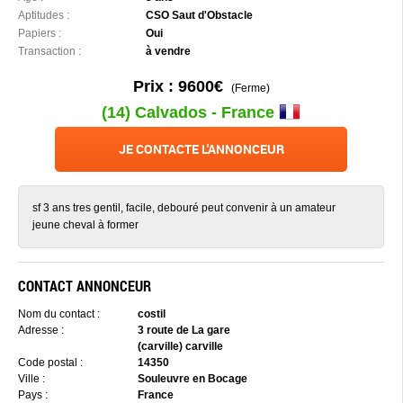
Aptitudes :
CSO Saut d'Obstacle
Papiers :
Oui
Transaction :
à vendre
Prix : 9600€
(Ferme)
(14) Calvados - France
JE CONTACTE L'ANNONCEUR
sf 3 ans tres gentil, facile, debouré peut convenir à un amateur
jeune cheval à former
CONTACT ANNONCEUR
Nom du contact :
costil
Adresse :
3 route de La gare
(carville) carville
Code postal :
14350
Ville :
Souleuvre en Bocage
Pays :
France