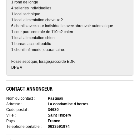
1 rond de longe
4 selleries individuelles
1 local technique
1 local alimentation chevaux ?
6 chenils avec cour individuelle avec abreuvoir automatique.
1 cour parc centrale de 110m2 chien.
1 local alimentation chien.
1 bureau accueil public.
1 chenil infirmerie, quarantaine.
Fosse septique, forage,raccordé EDF.
DPE A
CONTACT ANNONCEUR
Nom du contact :
Pasquali
Adresse :
La condamine d hortes
Code postal :
34630
Ville :
Saint Thibery
Pays :
France
Téléphone portable :
0633591974