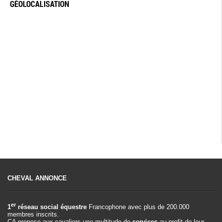
GÉOLOCALISATION
CHEVAL ANNONCE
er
1
réseau social équestre
Francophone avec plus de 200.000
membres inscrits.
CA propose aux cavaliers une multitude de
services
au profit de leur