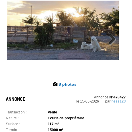
Next
8 photos
Annonce
N°478427
ANNONCE
le 15-05-2026 | par
ness123
Transaction :
Vente
Nature :
Ecurie de propriétaire
Surface :
117 m²
Terrain :
15000 m²