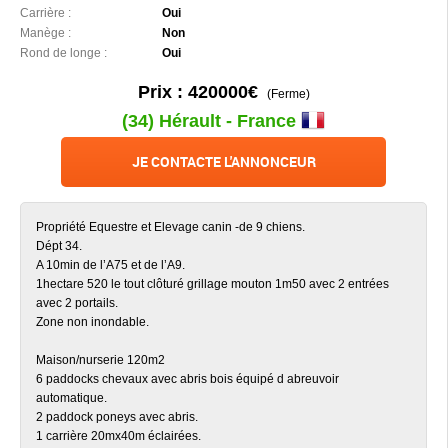
Carrière :
Oui
Manège :
Non
Rond de longe :
Oui
Prix : 420000€
(Ferme)
(34) Hérault - France
JE CONTACTE L'ANNONCEUR
Propriété Equestre et Elevage canin -de 9 chiens.
Dépt 34.
A 10min de l’A75 et de l’A9.
1hectare 520 le tout clôturé grillage mouton 1m50 avec 2 entrées
avec 2 portails.
Zone non inondable.
Maison/nurserie 120m2
6 paddocks chevaux avec abris bois équipé d abreuvoir
automatique.
2 paddock poneys avec abris.
1 carrière 20mx40m éclairées.