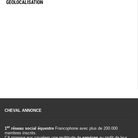
GÉOLOCALISATION
CHEVAL ANNONCE
er
1
réseau social équestre
Francophone avec plus de 200.000
membres inscrits.
CA propose aux cavaliers une multitude de
services
au profit de leur