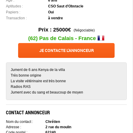
Âge :
6 ans
Aptitudes :
CSO Saut d'Obstacle
Papiers :
Oui
Transaction :
à vendre
Prix : 25000€
(Négociable)
(62) Pas de Calais - France
JE CONTACTE L'ANNONCEUR
Jument de 6 ans Kenya de la villa
Très bonne origine
La visite vétérinaire est très bonne
Radios RAS
Jument avec du sang et beaucoup de moyen
CONTACT ANNONCEUR
Nom du contact :
Chrétien
Adresse :
2 rue du moulin
Code postal :
62240