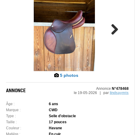
Next
5 photos
Annonce
N°478468
ANNONCE
le 19-05-2026 | par
lindsaymts
Âge :
6 ans
Marque :
CWD
Type :
Selle d'obstacle
Taille :
17 pouces
Couleur :
Havane
Matière :
En cuir