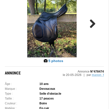
Next
5 photos
Annonce
N°478474
ANNONCE
le 20-05-2026 | par
manon_f
Âge :
10 ans
Marque :
Devoucoux
Type :
Selle d'obstacle
Taille :
17 pouces
Couleur :
Boire
Matière :
En cuir