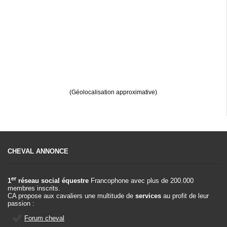
(Géolocalisation approximative)
CHEVAL ANNONCE
er
1
réseau social équestre
Francophone avec plus de 200.000
membres inscrits.
CA propose aux cavaliers une multitude de
services
au profit de leur
passion :
Forum cheval