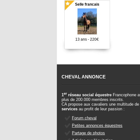
Selle francais
13 ans - 220€
CHEVAL ANNONCE
er
1
réseau social équestre
Francophone a
plus de 200.000 membres inscrits.
CA propose aux cavaliers une multitude de
services
au profit de leur passion :
Forum cheval
Petites annonces équestres
Partage de photos