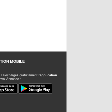
TION MOBILE
Téléchargez gratuitement l'
application
val Annonce :