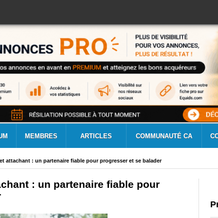
UM
MEMBRES
ARTICLES
COMMUNAUTÉ CA
C
et attachant : un partenaire fiable pour progresser et se balader
achant : un partenaire fiable pour
r
P