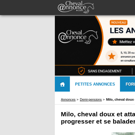
PETITES ANNONCES
FOR
Annonces
>
Demi-pensions
>
Milo, cheval doux 
Milo, cheval doux et att
progresser et se balade