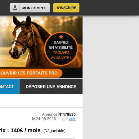
S'INSCRIRE
MON COMPTE
ONTACT
DÉPOSER UNE ANNONCE
Annonce
N°478530
le 24-05-2026 | par
edlr
rix : 140€ / mois
(Négociable)