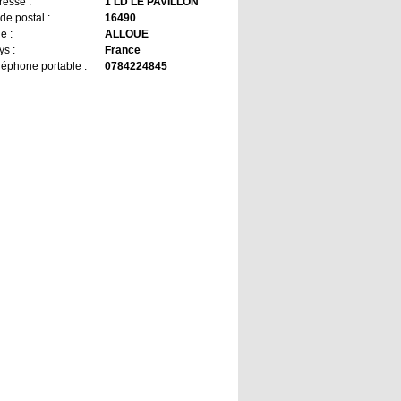
resse :
1 LD LE PAVILLON
de postal :
16490
le :
ALLOUE
ys :
France
léphone portable :
0784224845