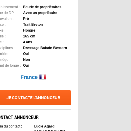
ablissement :
Ecurie de propriétaires
pe de DP :
Avec un propriétaire
eval en :
Pré
ce :
Trait Breton
xe :
Hongre
lle :
165 cm
e :
4 ans
ciplines :
Dressage Balade Western
rière :
Oui
nège :
Non
nd de longe :
Oui
France
JE CONTACTE L'ANNONCEUR
ONTACT ANNONCEUR
m du contact :
Lucie Agard