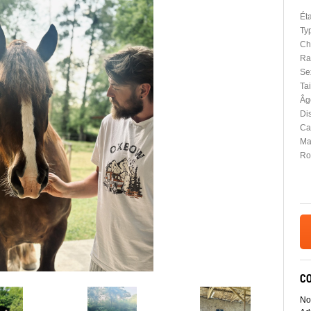
Ét
Ty
Ch
Ra
Se
Tai
Âg
Dis
Car
Ma
Ro
C
No