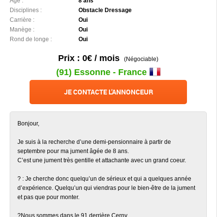
Âge :
8 ans
Disciplines :
Obstacle Dressage
Carrière :
Oui
Manège :
Oui
Rond de longe :
Oui
Prix : 0€ / mois
(Négociable)
(91) Essonne - France
JE CONTACTE L'ANNONCEUR
Bonjour,
Je suis à la recherche d’une demi-pensionnaire à partir de
septembre pour ma jument âgée de 8 ans.
C’est une jument très gentille et attachante avec un grand coeur.
? : Je cherche donc quelqu’un de sérieux et qui a quelques année
d’expérience. Quelqu’un qui viendras pour le bien-être de la jument
et pas que pour monter.
?Nous sommes dans le 91 derrière Cerny.