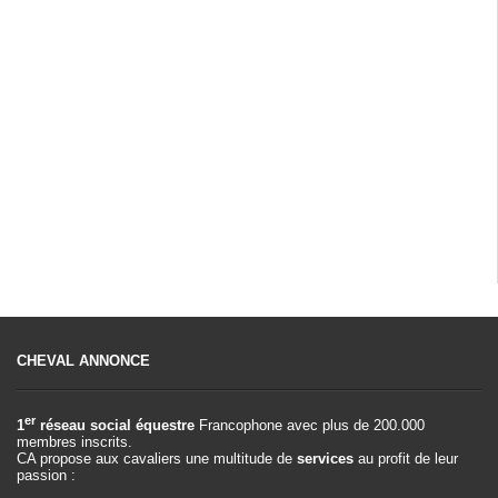
CHEVAL ANNONCE
er
1
réseau social équestre
Francophone avec plus de 200.000
membres inscrits.
CA propose aux cavaliers une multitude de
services
au profit de leur
passion :