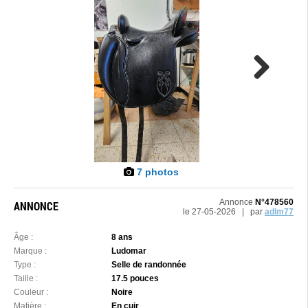
Next
7 photos
Annonce
N°478560
ANNONCE
le 27-05-2026 | par
adlm77
Âge :
8 ans
Marque :
Ludomar
Type :
Selle de randonnée
Taille :
17.5 pouces
Couleur :
Noire
Matière :
En cuir