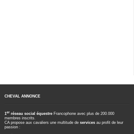
CHEVAL ANNONCE
er
1
réseau social équestre
Francophone avec plus de 200.000
membres inscrits.
CA propose aux cavaliers une multitude de
services
au profit de leur
passion :