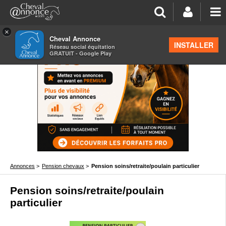
×
Cheval Annonce
INSTALLER
Réseau social équitation
GRATUIT - Google Play
Annonces
>
Pension chevaux
>
Pension soins/retraite/poulain particulier
Pension soins/retraite/poulain
particulier