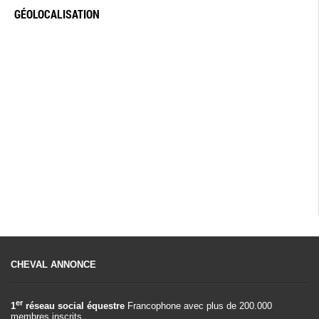
GÉOLOCALISATION
CHEVAL ANNONCE
er
1
réseau social équestre
Francophone avec plus de 200.000
membres inscrits.