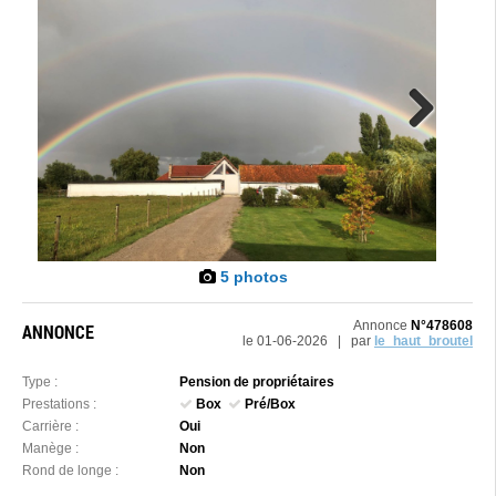
Next
5 photos
Annonce
N°478608
ANNONCE
le 01-06-2026 | par
le_haut_broutel
Type :
Pension de propriétaires
Prestations :
Box
Pré/Box
Carrière :
Oui
Manège :
Non
Rond de longe :
Non