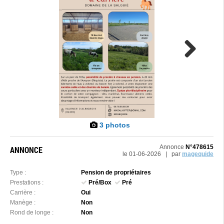
Next
3 photos
Annonce
N°478615
ANNONCE
le 01-06-2026 | par
magequide
Type :
Pension de propriétaires
Prestations :
Pré/Box
Pré
Carrière :
Oui
Manège :
Non
Rond de longe :
Non