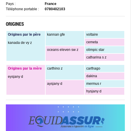
Pays :
France
Téléphone portable :
0780402103
ORIGINES
Origines par le père
kannan gfe
voltaire
cemeta
kanada de vy z
oceans eleven sw z
olimpic star
catharina s z
Origines par la mère
carthino z
carthago
dakina
eysjany d
aysjany d
mermus r
hysjany d