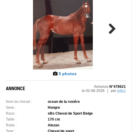
Next
5 photos
Annonce
N°478621
ANNONCE
le 02-06-2026 | par
jolie1
Nom du cheval :
ocean de la rosiére
Sexe :
Hongre
Race :
sBs Cheval de Sport Belge
Taille :
170 cm
Robe :
Alezan
Type :
Cheval de sport