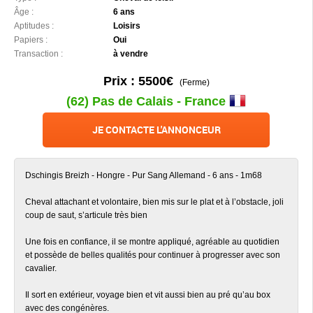
Âge :
6 ans
Aptitudes :
Loisirs
Papiers :
Oui
Transaction :
à vendre
Prix : 5500€
(Ferme)
(62) Pas de Calais - France
JE CONTACTE L'ANNONCEUR
Dschingis Breizh - Hongre - Pur Sang Allemand - 6 ans - 1m68
Cheval attachant et volontaire, bien mis sur le plat et à l’obstacle, joli
coup de saut, s’articule très bien
Une fois en confiance, il se montre appliqué, agréable au quotidien
et possède de belles qualités pour continuer à progresser avec son
cavalier.
Il sort en extérieur, voyage bien et vit aussi bien au pré qu’au box
avec des congénères.