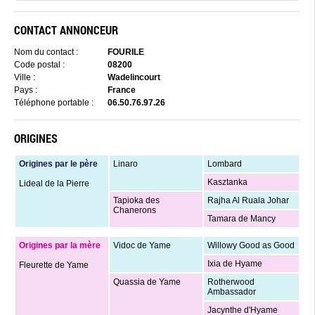
CONTACT ANNONCEUR
Nom du contact :
FOURILE
Code postal :
08200
Ville :
Wadelincourt
Pays :
France
Téléphone portable :
06.50.76.97.26
ORIGINES
Origines par le père
Linaro
Lombard
Kasztanka
Lideal de la Pierre
Tapioka des
Rajha Al Ruala Johar
Chanerons
Tamara de Mancy
Origines par la mère
Vidoc de Yame
Willowy Good as Good
Ixia de Hyame
Fleurette de Yame
Quassia de Yame
Rotherwood
Ambassador
Jacynthe d'Hyame