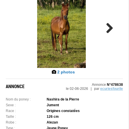
Next
2 photos
Annonce
N°478638
ANNONCE
le 02-06-2026 | par
ecuriesfourile
Nom du poney :
Nashira de la Pierre
Sexe :
Jument
Race :
Origines constatées
Taille :
126 cm
Robe :
Alezan
Type :
Jeune Poney