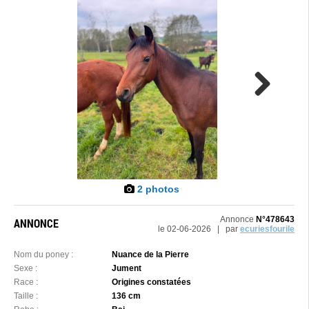
Next
2 photos
Annonce
N°478643
ANNONCE
le 02-06-2026 | par
ecuriesfourile
Nom du poney :
Nuance de la Pierre
Sexe :
Jument
Race :
Origines constatées
Taille :
136 cm