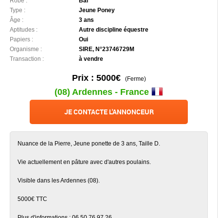
Robe :
Bai
Type :
Jeune Poney
Âge :
3 ans
Aptitudes :
Autre discipline équestre
Papiers :
Oui
Organisme :
SIRE, N°23746729M
Transaction :
à vendre
Prix : 5000€
(Ferme)
(08) Ardennes - France
JE CONTACTE L'ANNONCEUR
Nuance de la Pierre, Jeune ponette de 3 ans, Taille D.
Vie actuellement en pâture avec d'autres poulains.
Visible dans les Ardennes (08).
5000€ TTC
Plus d'informations : 06.50.76.97.26