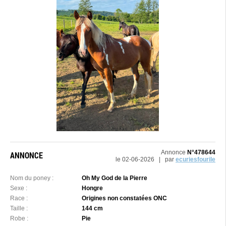
Annonce
N°478644
ANNONCE
le 02-06-2026 | par
ecuriesfourile
Nom du poney :
Oh My God de la Pierre
Sexe :
Hongre
Race :
Origines non constatées ONC
Taille :
144 cm
Robe :
Pie