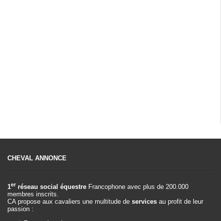
CHEVAL ANNONCE
er
1
réseau social équestre
Francophone avec plus de 200.000
membres inscrits.
CA propose aux cavaliers une multitude de
services
au profit de leur
passion :