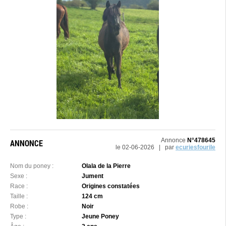
Annonce
N°478645
ANNONCE
le 02-06-2026 | par
ecuriesfourile
Nom du poney :
Olala de la Pierre
Sexe :
Jument
Race :
Origines constatées
Taille :
124 cm
Robe :
Noir
Type :
Jeune Poney