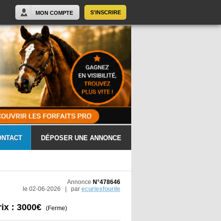
S'INSCRIRE
MON COMPTE
ONTACT
DÉPOSER UNE ANNONCE
Annonce
N°478646
le 02-06-2026 | par
ecuriesfourile
rix : 3000€
(Ferme)