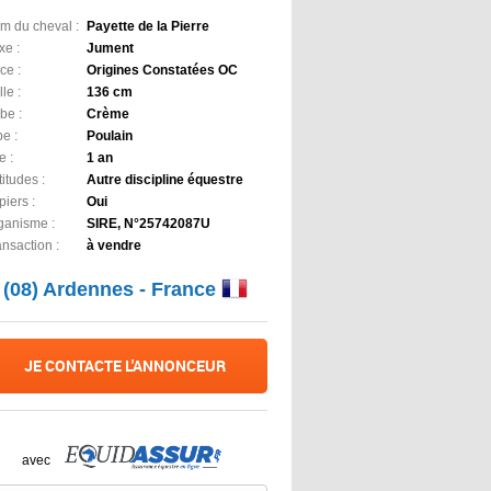
m du cheval :
Payette de la Pierre
xe :
Jument
ce :
Origines Constatées OC
lle :
136 cm
be :
Crème
e :
Poulain
e :
1 an
itudes :
Autre discipline équestre
iers :
Oui
ganisme :
SIRE, N°25742087U
ansaction :
à vendre
(08) Ardennes - France
JE CONTACTE L'ANNONCEUR
avec