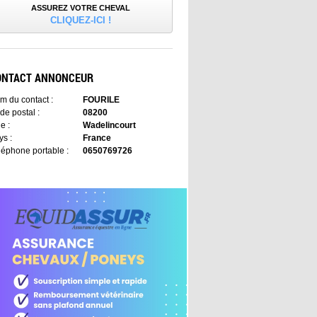
ASSUREZ VOTRE CHEVAL
CLIQUEZ-ICI !
ONTACT ANNONCEUR
m du contact :
FOURILE
de postal :
08200
le :
Wadelincourt
ys :
France
léphone portable :
0650769726