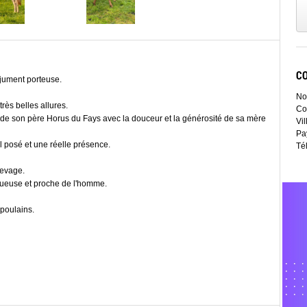
C
 jument porteuse.
No
rès belles allures.
Co
 de son père Horus du Fays avec la douceur et la générosité de sa mère
Vil
Pa
l posé et une réelle présence.
Té
levage.
tueuse et proche de l'homme.
 poulains.