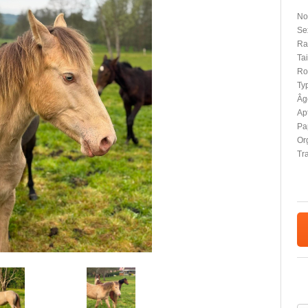
No
Se
Ra
Tai
Ro
Typ
Âg
Apt
Pap
Or
Tr