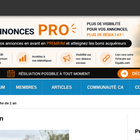
UM
MEMBRES
ARTICLES
COMMUNAUTÉ CA
C
che de 1 an
an
P