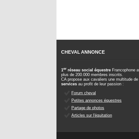
CHEVAL ANNONCE
er
1
réseau social équestre
Francophone a
plus de 200.000 membres inscrits.
CA propose aux cavaliers une multitude de
services
au profit de leur passion :
Forum cheval
Petites annonces équestres
Partage de photos
Articles sur l'équitation