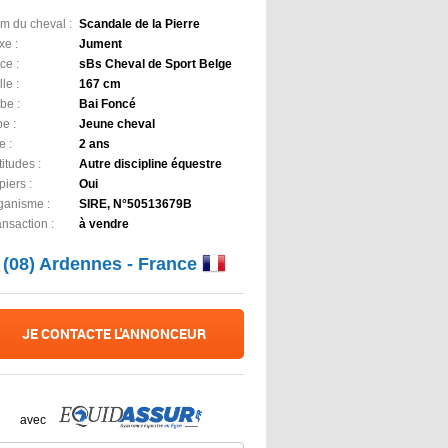
m du cheval :
Scandale de la Pierre
xe :
Jument
ce :
sBs Cheval de Sport Belge
lle :
167 cm
be :
Bai Foncé
e :
Jeune cheval
e :
2 ans
itudes :
Autre discipline équestre
iers :
Oui
ganisme :
SIRE, N°50513679B
ansaction :
à vendre
(08) Ardennes - France
JE CONTACTE L'ANNONCEUR
avec