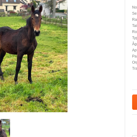
No
Se
Ra
Tai
Ro
Typ
Âg
Apt
Pap
Or
Tr