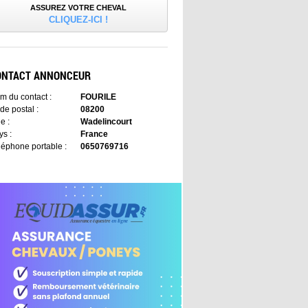
ASSUREZ VOTRE CHEVAL
CLIQUEZ-ICI !
ONTACT ANNONCEUR
m du contact :
FOURILE
de postal :
08200
le :
Wadelincourt
ys :
France
léphone portable :
0650769716