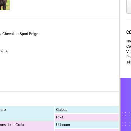
C
, Cheval de Sport Belge.
No
Co
lains.
Vil
Pa
Té
varo
Caletto
Rixa
mes de la Croix
Udanum