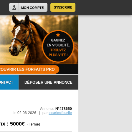
S'INSCRIRE
MON COMPTE
ONTACT
DÉPOSER UNE ANNONCE
Annonce
N°478650
le 02-06-2026 | par
ecuriesfourile
rix : 5000€
(Ferme)