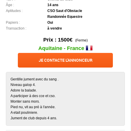
Âge :
14 ans
Aptitudes :
CSO Saut d'Obstacle
Randonnée Equestre
Papiers :
Oui
Transaction :
à vendre
Prix : 1500€
(Ferme)
Aquitaine - France
JE CONTACTE L'ANNONCEUR
Gentille jument avec du sang .
Niveau galop 4.
Adore la balade.
A participer à des cce et cso.
Monter sans mors.
Pied nu, vit au pré à l'année.
A etait pouliniere.
Jument de club depuis 4 ans.