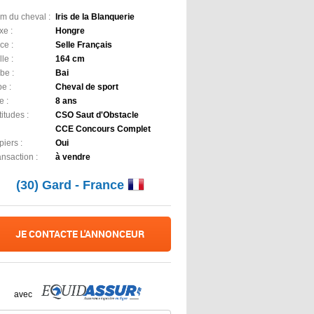
m du cheval :
Iris de la Blanquerie
xe :
Hongre
ce :
Selle Français
lle :
164 cm
be :
Bai
e :
Cheval de sport
e :
8 ans
itudes :
CSO Saut d'Obstacle
CCE Concours Complet
iers :
Oui
ansaction :
à vendre
(30) Gard - France
JE CONTACTE L'ANNONCEUR
avec