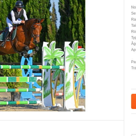
No
Se
Ra
Tai
Ro
Typ
Âg
Apt
Pap
Tr