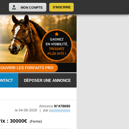
S'INSCRIRE
MON COMPTE
ONTACT
DÉPOSER UNE ANNONCE
Annonce
N°478690
le 04-06-2026 | par
justinemisko
rix : 30000€
(Ferme)