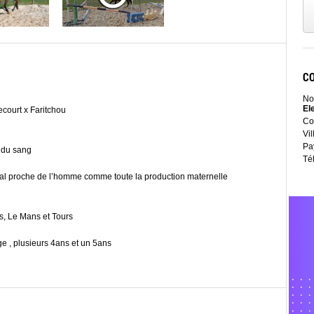
C
No
El
ecourt x Faritchou
Co
Vil
Pa
c du sang
Té
al proche de l’homme comme toute la production maternelle
rs, Le Mans et Tours
e , plusieurs 4ans et un 5ans