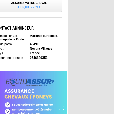
ASSUREZ VOTRE CHEVAL
CLIQUEZ-ICI !
ONTACT ANNONCEUR
m du contact :
Marion Bourdoncle,
evage de la Bride
de postal :
49490
le :
Noyant Villages
ys :
France
léphone portable :
0646889353