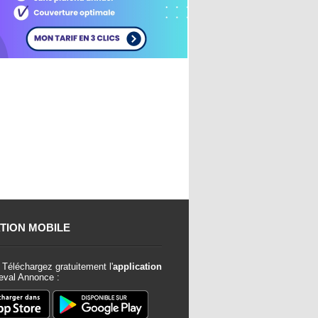
TION MOBILE
Téléchargez gratuitement l'
application
val Annonce :