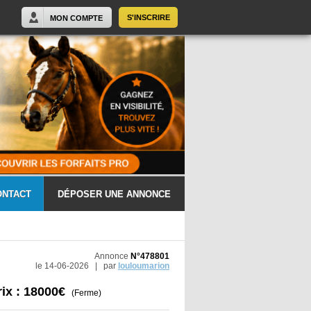
S'INSCRIRE
MON COMPTE
ONTACT
DÉPOSER UNE ANNONCE
Annonce
N°478801
le 14-06-2026 | par
louloumarion
rix : 18000€
(Ferme)