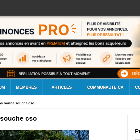
UM
MEMBRES
ARTICLES
COMMUNAUTÉ CA
C
ans bonne souche cso
 souche cso
P