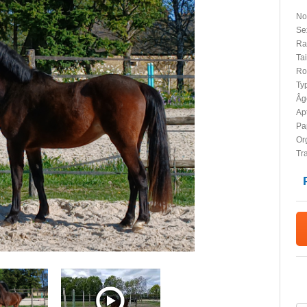
No
Se
Ra
Tai
Ro
Typ
Âg
Apt
Pap
Or
Tr