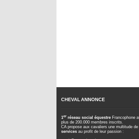
CHEVAL ANNONCE
er
1
réseau social équestre
Francophone a
plus de 200.000 membres inscrits.
CA propose aux cavaliers une multitude de
services
au profit de leur passion :