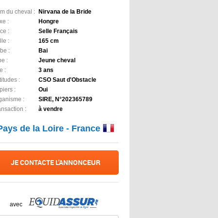
m du cheval :
Nirvana de la Bride
xe :
Hongre
ce :
Selle Français
lle :
165 cm
be :
Bai
e :
Jeune cheval
e :
3 ans
itudes :
CSO Saut d'Obstacle
iers :
Oui
ganisme :
SIRE, N°202365789
ansaction :
à vendre
Pays de la Loire - France
JE CONTACTE L'ANNONCEUR
avec