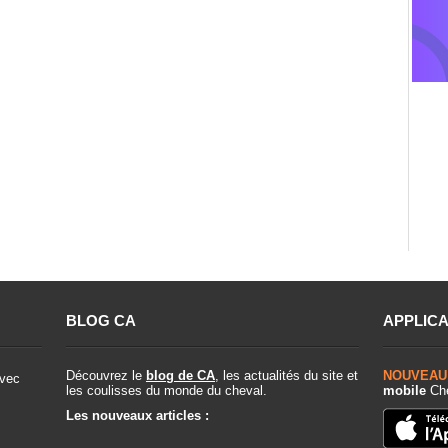
BLOG CA
APPLICA
Découvrez le
blog de CA
, les actualités du site et
NOUVEAU
vec
les coulisses du monde du cheval.
mobile
Che
Les nouveaux articles :