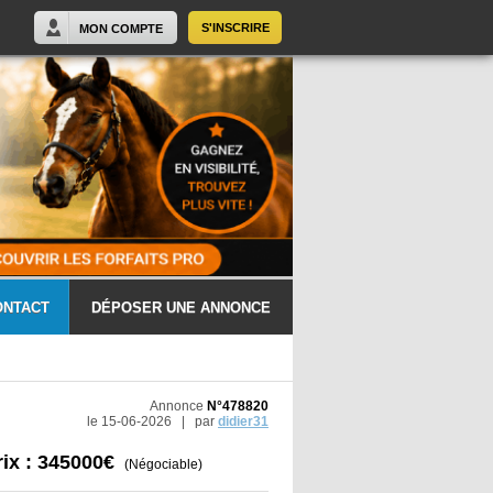
S'INSCRIRE
MON COMPTE
ONTACT
DÉPOSER UNE ANNONCE
Annonce
N°478820
le 15-06-2026 | par
didier31
rix : 345000€
(Négociable)