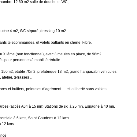
hambre 12.60 m2 salle de douche et WC,
douche 4 m2, WC séparé, dressing 10 m2
lants télécommandés, et volets battants en chêne. Fibre.
du XIIème (non fonctionnel), avec 3 meules en place, de 98m2
s pour personnes à mobilité réduite.
150m2, étable 70m2, préfabriqué 13 m2, grand hangar/abri véhicules
 atelier, terrasses …
es et fruitiers, pelouses d’agrément … et la liberté sans voisins
Tarbes (accès A64 à 15 mn) Stations de ski à 25 mn, Espagne à 40 mn.
erciale à 6 kms, Saint-Gaudens à 12 kms.
à 12 kms.
ancé.