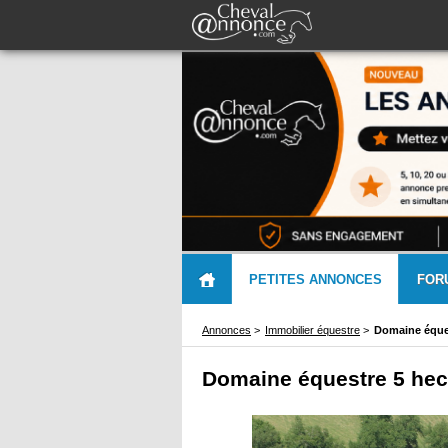
PETITES ANNONCES
FOR
Annonces
>
Immobilier équestre
>
Domaine éques
Domaine équestre 5 hec