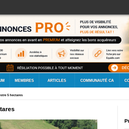
UM
MEMBRES
ARTICLES
COMMUNAUTÉ CA
C
tre 5 hectares
tares
P