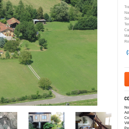
Tr
Na
Sur
Ter
Car
Ma
Ro
C
No
Ad
Co
Vil
Pa