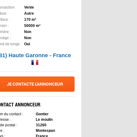
ansaction :
Vente
ture :
Autre
face :
170 m²
rain :
50000 m²
rière :
Non
nège :
Non
nd de longe :
Oui
(31) Haute Garonne - France
JE CONTACTE L'ANNONCEUR
ONTACT ANNONCEUR
m du contact :
Gontier
resse :
Le moulin
de postal :
31260
le :
Montespan
ys :
France