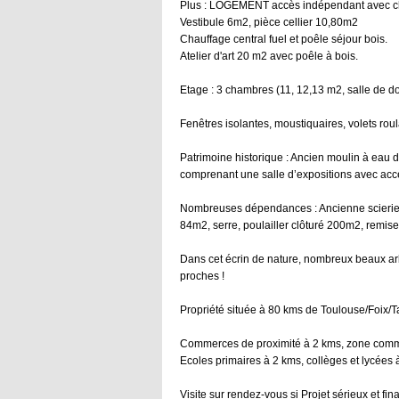
Plus : LOGEMENT accès indépendant avec c
Vestibule 6m2, pièce cellier 10,80m2
Chauffage central fuel et poêle séjour bois.
Atelier d'art 20 m2 avec poêle à bois.
Etage : 3 chambres (11, 12,13 m2, salle de 
Fenêtres isolantes, moustiquaires, volets rou
Patrimoine historique : Ancien moulin à eau 
comprenant une salle d’expositions avec accè
Nombreuses dépendances : Ancienne scierie 
84m2, serre, poulailler clôturé 200m2, remise,
Dans cet écrin de nature, nombreux beaux arbr
proches !
Propriété située à 80 kms de Toulouse/Foix/
Commerces de proximité à 2 kms, zone comm
Ecoles primaires à 2 kms, collèges et lycées 
Visite sur rendez-vous si Projet sérieux et fin