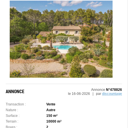
Annonce
N°478826
ANNONCE
le 16-06-2026 | par
discountage
Transaction :
Vente
Nature :
Autre
Surface :
150 m²
Terrain :
10000 m²
Boxes :
2