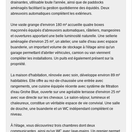
drainantes, utilisable toute l'année, ainsi que de paddocks
aménagés facilitant la gestion quotidienne des équidés. Deux
abreuvoirs automatiques complètent les extérieurs.
Une vaste grange d'environ 180 m² accueille quatre boxes
maçonnés équipés d'abreuvoirs automatiques, râteliers, mangeoires
et ouvertures apportant une belle luminosité naturelle. Une sellerie
aménagée d'environ 25 m², un atelier, une salle d'eau avec espace
buanderie, un important volume de stockage à l'étage ainsi qu'un
garage permettant d'abriter véhicules, camion ou van viennent
compléter les installations. Un puits est également présent sur la
propriété.
La maison d'habitation, rénovée avec soin, développe environ 89 m²
habitables. Elle offre au rez-de-chaussée une entrée avec
rangements, une cuisine équipée récente avec système de filtration
d'eau Grohe Blue, ouverte sur une agréable terrasse d'environ 25 m²
avec vue directe sur les chevaux. Le salon-séjour, lumineux et
chaleureux, constitue un véritable espace de vie convivial. Une salle
de douche, une buanderie et un WC indépendant complètent ce
niveau.
À l'étage, vous découvrirez trois chambres dont deux
communicantes, ainsi qu'un WC avec lave-mains. Un grenier permet