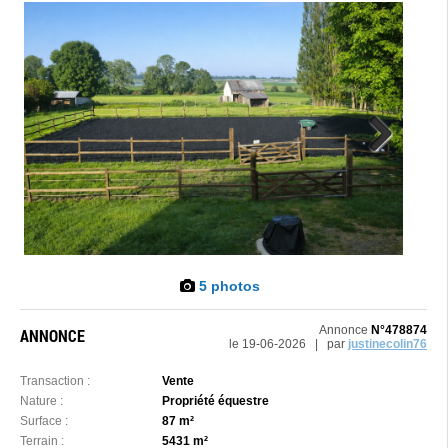
Next
5 photos
Annonce
N°478874
ANNONCE
le 19-06-2026 | par
justinecolin76
Transaction :
Vente
Nature :
Propriété équestre
Surface :
87 m²
Terrain :
5431 m²