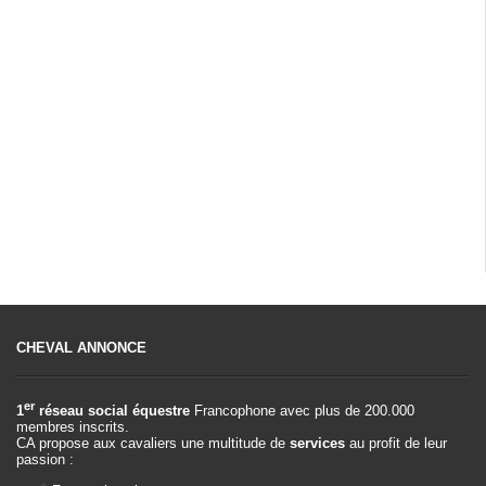
CHEVAL ANNONCE
er
1
réseau social équestre
Francophone avec plus de 200.000
membres inscrits.
CA propose aux cavaliers une multitude de
services
au profit de leur
passion :