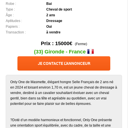
Robe :
Bai
Type :
Cheval de sport
Âge :
2 ans
Aptitudes :
Dressage
Papiers :
Oui
Transaction :
à vendre
Prix : 15000€
(Ferme)
(33) Gironde - France
JE CONTACTE L'ANNONCEUR
Only One de Masmette, élégant hongre Selle Français de 2 ans né
en 2024 et toisant environ 1,70 m, est un jeune cheval de dressage à
vendre, destiné à un cavalier souhaitant évoluer avec un cheval
gentil, bien dans sa tête et agréable au quotidien, avec un vrai
potentiel pour se faire plaisir sur de belles épreuves.
?Doté d’un modèle harmonieux et fonctionnel, Only One présente
une orientation sport équilibrée, avec du cadre, de la taille et une