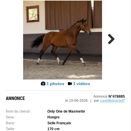
Next
1 photos
1 vidéos
Annonce
N°478885
ANNONCE
le 19-06-2026 | par
camillemartel7
Nom du cheval :
Only One de Masmette
Sexe :
Hongre
Race :
Selle Français
Taille :
170 cm