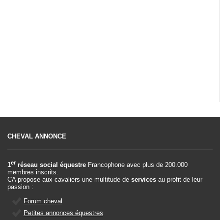
CHEVAL ANNONCE
er
1
réseau social équestre
Francophone avec plus de 200.000
membres inscrits.
CA propose aux cavaliers une multitude de
services
au profit de leur
passion :
Forum cheval
Petites annonces équestres