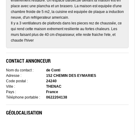
entierement restauré. Un espace barbecue devant la maison est en
place avec une plancha et un brasero. La maison est equipée d'une
chambre froide de 5 m2, la cuisine est equipée de plaque a induction
neuve, d'un refrigerateur americain.
Il y a 3 ventilateurs de plafonds dans les pieces rez de chaussée, ce
qui rend cette maison extrement resiliente au fortes chaleurs. Les
murs faisant plus de 40 cm d'epaisseur, elle reste fraiche l'ete, et
chaude l'hiver
CONTACT ANNONCEUR
Nom du contact :
de Conti
Adresse :
152 CHEMIN DES EYMARIES
Code postal :
24240
Ville :
THENAC
Pays :
France
Téléphone portable :
0622204138
GÉOLOCALISATION