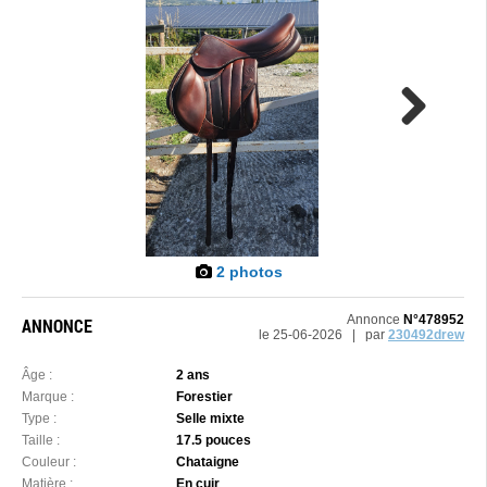
Next
2 photos
Annonce
N°478952
ANNONCE
le 25-06-2026 | par
230492drew
Âge :
2 ans
Marque :
Forestier
Type :
Selle mixte
Taille :
17.5 pouces
Couleur :
Chataigne
Matière :
En cuir