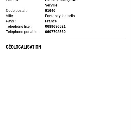
Adresse :
rue de la Maugerie
Verville
Code postal :
91640
Ville :
Fontenay les briis
Pays :
France
Téléphone fixe :
0689686521
Téléphone portable :
0607708560
GÉOLOCALISATION