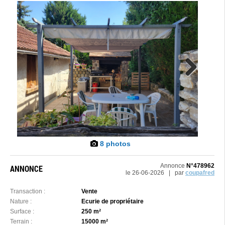
Next
8 photos
Annonce
N°478962
ANNONCE
le 26-06-2026 | par
coupafred
Transaction :
Vente
Nature :
Ecurie de propriétaire
Surface :
250 m²
Terrain :
15000 m²