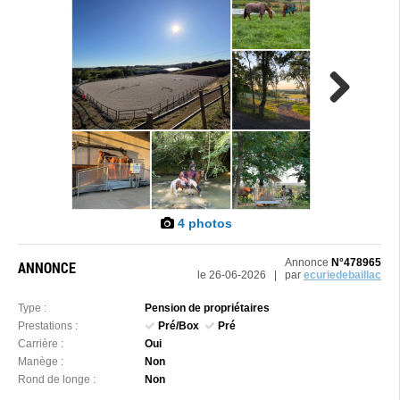
Next
4 photos
Annonce
N°478965
ANNONCE
le 26-06-2026 | par
ecuriedebaillac
Type :
Pension de propriétaires
Prestations :
Pré/Box
Pré
Carrière :
Oui
Manège :
Non
Rond de longe :
Non