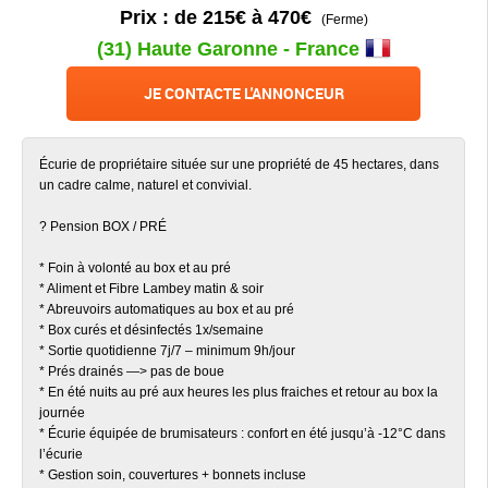
Prix : de 215€ à 470€
(Ferme)
(31) Haute Garonne - France
JE CONTACTE L'ANNONCEUR
Écurie de propriétaire située sur une propriété de 45 hectares, dans
un cadre calme, naturel et convivial.
? Pension BOX / PRÉ
* Foin à volonté au box et au pré
* Aliment et Fibre Lambey matin & soir
* Abreuvoirs automatiques au box et au pré
* Box curés et désinfectés 1x/semaine
* Sortie quotidienne 7j/7 – minimum 9h/jour
* Prés drainés —> pas de boue
* En été nuits au pré aux heures les plus fraiches et retour au box la
journée
* Écurie équipée de brumisateurs : confort en été jusqu’à -12°C dans
l’écurie
* Gestion soin, couvertures + bonnets incluse