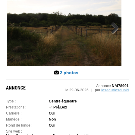
Next
2 photos
Annonce
N°478991
ANNONCE
le 29-06-2026 | par
lesecuriesdunid
Type :
Centre équestre
Prestations :
Pré/Box
Carrière :
Oui
Manège :
Non
Rond de longe :
Oui
Site web :