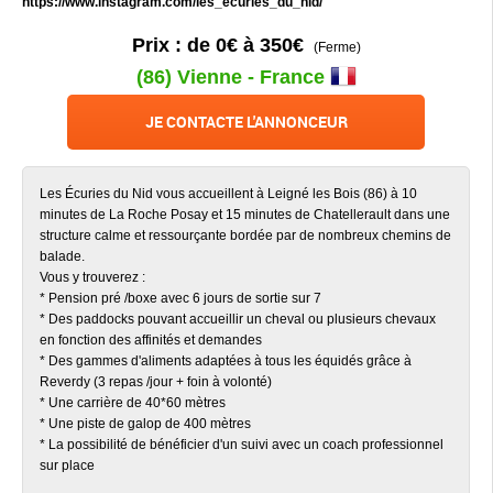
https://www.instagram.com/les_ecuries_du_nid/
Prix : de 0€ à 350€
(Ferme)
(86) Vienne - France
JE CONTACTE L'ANNONCEUR
Les Écuries du Nid vous accueillent à Leigné les Bois (86) à 10
minutes de La Roche Posay et 15 minutes de Chatellerault dans une
structure calme et ressourçante bordée par de nombreux chemins de
balade.
Vous y trouverez :
* Pension pré /boxe avec 6 jours de sortie sur 7
* Des paddocks pouvant accueillir un cheval ou plusieurs chevaux
en fonction des affinités et demandes
* Des gammes d'aliments adaptées à tous les équidés grâce à
Reverdy (3 repas /jour + foin à volonté)
* Une carrière de 40*60 mètres
* Une piste de galop de 400 mètres
* La possibilité de bénéficier d'un suivi avec un coach professionnel
sur place