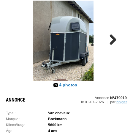
Next
4 photos
Annonce
N°479019
ANNONCE
le 01-07-2026 | par
hbiget
Type :
Van chevaux
Marque :
Bockmann
Kilométrage :
5600 km
Âge :
4 ans