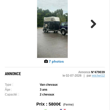
Next
7 photos
Annonce
N°479039
ANNONCE
le 02-07-2026 | par
michet12
Type :
Van chevaux
Âge :
3 ans
Capacité :
2 chevaux
Prix : 5800€
(Ferme)