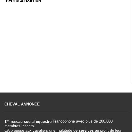
GÉOLOCALISATION
CHEVAL ANNONCE
er
1
réseau social équestre
Francophone avec plus de 200.000
membres inscrits.
CA propose aux cavaliers une multitude de
services
au profit de leur