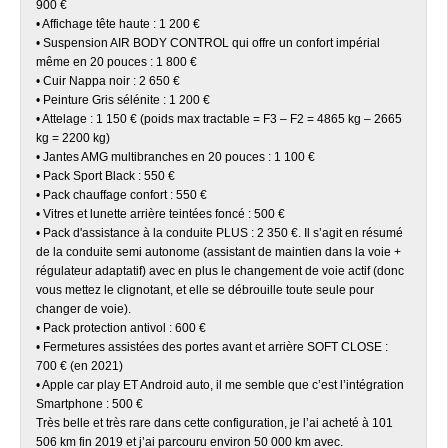
900 €
• Affichage tête haute : 1 200 €
• Suspension AIR BODY CONTROL qui offre un confort impérial
même en 20 pouces : 1 800 €
• Cuir Nappa noir : 2 650 €
• Peinture Gris sélénite : 1 200 €
• Attelage : 1 150 € (poids max tractable = F3 – F2 = 4865 kg – 2665
kg = 2200 kg)
• Jantes AMG multibranches en 20 pouces : 1 100 €
• Pack Sport Black : 550 €
• Pack chauffage confort : 550 €
• Vitres et lunette arrière teintées foncé : 500 €
• Pack d'assistance à la conduite PLUS : 2 350 €. Il s’agit en résumé
de la conduite semi autonome (assistant de maintien dans la voie +
régulateur adaptatif) avec en plus le changement de voie actif (donc
vous mettez le clignotant, et elle se débrouille toute seule pour
changer de voie).
• Pack protection antivol : 600 €
• Fermetures assistées des portes avant et arrière SOFT CLOSE :
700 € (en 2021)
• Apple car play ET Android auto, il me semble que c’est l’intégration
Smartphone : 500 €
Très belle et très rare dans cette configuration, je l’ai acheté à 101
506 km fin 2019 et j’ai parcouru environ 50 000 km avec.