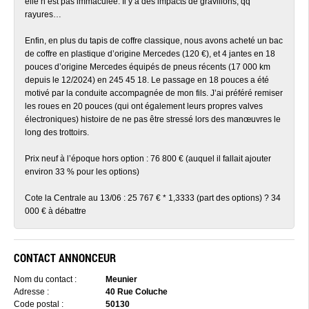
elle n’est pas immaculée. Il y a des impacts de gravillons, qq
rayures…
Enfin, en plus du tapis de coffre classique, nous avons acheté un bac
de coffre en plastique d’origine Mercedes (120 €), et 4 jantes en 18
pouces d’origine Mercedes équipés de pneus récents (17 000 km
depuis le 12/2024) en 245 45 18. Le passage en 18 pouces a été
motivé par la conduite accompagnée de mon fils. J’ai préféré remiser
les roues en 20 pouces (qui ont également leurs propres valves
électroniques) histoire de ne pas être stressé lors des manœuvres le
long des trottoirs.
Prix neuf à l’époque hors option : 76 800 € (auquel il fallait ajouter
environ 33 % pour les options)
Cote la Centrale au 13/06 : 25 767 € * 1,3333 (part des options) ? 34
000 € à débattre
CONTACT ANNONCEUR
Nom du contact :
Meunier
Adresse :
40 Rue Coluche
Code postal :
50130