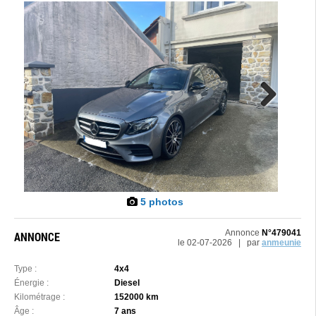
Next
5 photos
Annonce
N°479041
ANNONCE
le 02-07-2026 | par
anmeunie
Type :
4x4
Énergie :
Diesel
Kilométrage :
152000 km
Âge :
7 ans