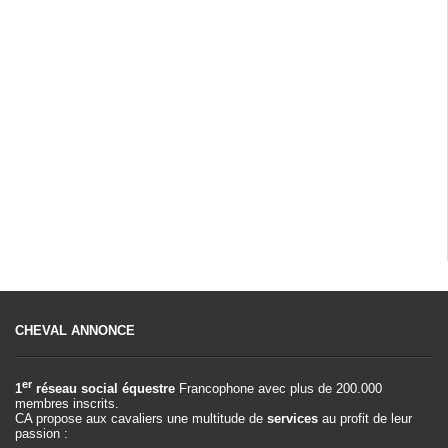
CHEVAL ANNONCE
er
1
réseau social équestre
Francophone avec plus de 200.000
membres inscrits.
CA propose aux cavaliers une multitude de
services
au profit de leur
passion :