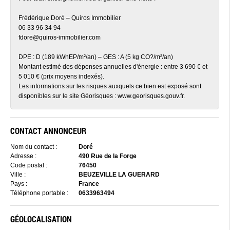
Frédérique Doré – Quiros Immobilier
06 33 96 34 94
fdore@quiros-immobilier.com
DPE : D (189 kWhEP/m²/an) – GES : A (5 kg CO?/m²/an)
Montant estimé des dépenses annuelles d'énergie : entre 3 690 € et
5 010 € (prix moyens indexés).
Les informations sur les risques auxquels ce bien est exposé sont
disponibles sur le site Géorisques : www.georisques.gouv.fr.
CONTACT ANNONCEUR
Nom du contact :
Doré
Adresse :
490 Rue de la Forge
Code postal :
76450
Ville :
BEUZEVILLE LA GUERARD
Pays :
France
Téléphone portable :
0633963494
GÉOLOCALISATION