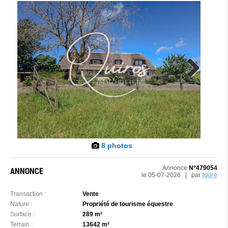
Next
8 photos
Annonce
N°479054
ANNONCE
le 05-07-2026 | par
fdore
Transaction :
Vente
Nature :
Propriété de tourisme équestre
Surface :
289 m²
Terrain :
13642 m²