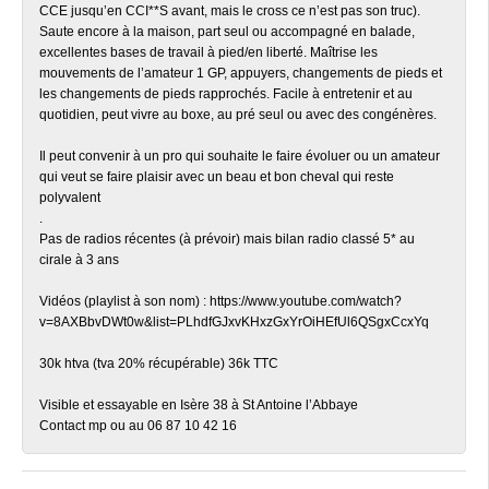
CCE jusqu’en CCI**S avant, mais le cross ce n’est pas son truc).
Saute encore à la maison, part seul ou accompagné en balade,
excellentes bases de travail à pied/en liberté. Maîtrise les
mouvements de l’amateur 1 GP, appuyers, changements de pieds et
les changements de pieds rapprochés. Facile à entretenir et au
quotidien, peut vivre au boxe, au pré seul ou avec des congénères.
Il peut convenir à un pro qui souhaite le faire évoluer ou un amateur
qui veut se faire plaisir avec un beau et bon cheval qui reste
polyvalent
.
Pas de radios récentes (à prévoir) mais bilan radio classé 5* au
cirale à 3 ans
Vidéos (playlist à son nom) : https://www.youtube.com/watch?
v=8AXBbvDWt0w&list=PLhdfGJxvKHxzGxYrOiHEfUl6QSgxCcxYq
30k htva (tva 20% récupérable) 36k TTC
Visible et essayable en Isère 38 à St Antoine l’Abbaye
Contact mp ou au 06 87 10 42 16