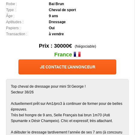
Robe :
Bai Brun
Type :
Cheval de sport
Âge :
9 ans
Aptitudes :
Dressage
Papiers :
Oui
Transaction :
à vendre
Prix : 30000€
(Négociable)
France
JE CONTACTE L'ANNONCEUR
Top cheval de dressage pour mini St George !
Secteur 38/26
Actuellement prêt sur Am1/pro3 à continuer de former pour de belles
épreuves.
Très bel hongre de 9 ans, Selle Français bai brun 1m70 (Asti
Spumante x Désir Champeix). Chic et expressif, très attachant.
A débuter le dressage tardivement l’année de ses 7 ans (à concouru